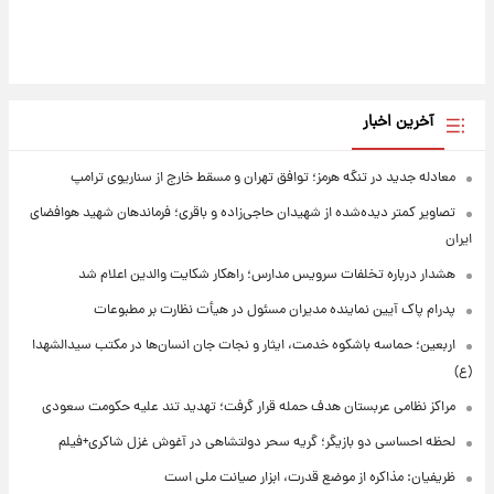
آخرین اخبار
معادله جدید در تنگه هرمز؛ توافق تهران و مسقط خارج از سناریوی ترامپ
تصاویر کمتر دیده‌شده از شهیدان حاجی‌زاده و باقری؛ فرماندهان شهید هوافضای
ایران
هشدار درباره تخلفات سرویس مدارس؛ راهکار شکایت والدین اعلام شد
پدرام پاک آیین نماینده مدیران مسئول در هیأت نظارت بر مطبوعات
اربعین؛ حماسه باشکوه خدمت، ایثار و نجات جان انسان‌ها در مکتب سیدالشهدا
(ع)
مراکز نظامی عربستان هدف حمله قرار گرفت؛ تهدید تند علیه حکومت سعودی
لحظه احساسی دو بازیگر؛ گریه سحر دولتشاهی در آغوش غزل شاکری+فیلم
ظریفیان: مذاکره از موضع قدرت، ابزار صیانت ملی است