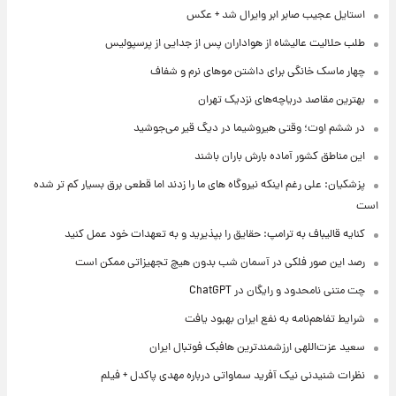
استایل عجیب صابر ابر وایرال شد + عکس
طلب حلالیت عالیشاه از هواداران پس از جدایی از پرسپولیس
چهار ماسک خانگی برای داشتن موهای نرم و شفاف
بهترین مقاصد دریاچه‌های نزدیک تهران
در ششم اوت؛ وقتی هیروشیما در دیگ قیر می‌جوشید
این مناطق کشور آماده بارش باران باشند
پزشکیان: علی رغم اینکه نیروگاه های ما را زدند اما قطعی برق بسیار کم تر شده
است
کنایه قالیباف به ترامپ: حقایق را بپذیرید و به تعهدات خود عمل کنید
رصد این صور فلکی در آسمان شب بدون هیچ تجهیزاتی ممکن است
چت متنی نامحدود و رایگان در ChatGPT
شرایط تفاهم‌نامه به نفع ایران بهبود یافت
سعید عزت‌اللهی ارزشمندترین هافبک فوتبال ایران
نظرات شنیدنی نیک آفرید سماواتی درباره مهدی پاکدل + فیلم