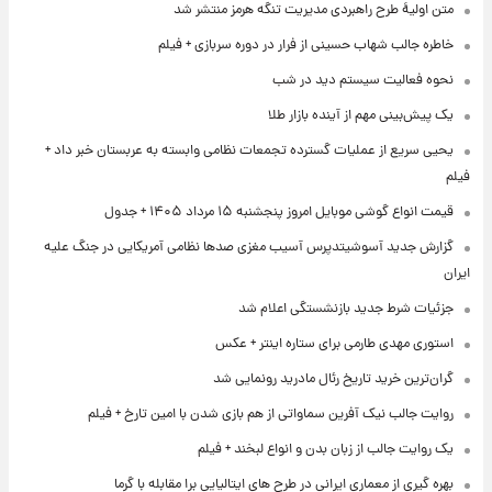
متن اولیۀ طرح راهبردی مدیریت تنگه هرمز منتشر شد
خاطره جالب شهاب حسینی از فرار در دوره سربازی + فیلم
نحوه فعالیت سیستم دید در شب
یک پیش‌بینی مهم از آینده بازار طلا
یحیی سریع از عملیات گسترده تجمعات نظامی وابسته به عربستان خبر داد +
فیلم
قیمت انواع گوشی موبایل امروز پنجشنبه ۱۵ مرداد ۱۴۰۵ + جدول
گزارش جدید آسوشیتدپرس آسیب مغزی صدها نظامی آمریکایی در جنگ علیه
ایران
جزئیات شرط جدید بازنشستگی اعلام شد
استوری مهدی طارمی برای ستاره اینتر + عکس
گران‌ترین خرید تاریخ رئال مادرید رونمایی شد
روایت جالب نیک آفرین سماواتی از هم بازی شدن با امین تارخ + فیلم
یک روایت جالب از زبان بدن و انواع لبخند + فیلم
بهره گیری از معماری ایرانی در طرح های ایتالیایی برا مقابله با گرما