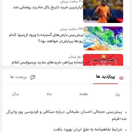
۲۰ ساعت پیش
گران‌ترین خرید تاریخ رئال مادرید رونمایی شد
۲۳ ساعت پیش
پیش‌بینی بارش‌های گسترده با ورود ال‌نینو؛ کدام
روزها پربارش‌تر خواهند بود؟
۱ روز پیش
شماره پیراهن خریدهای جدید پرسپولیس اعلام
شد؛ تیکدری، محبی و سرگیف با اعداد ویژه
پربازدید ها
پربحث ها
۱ روز پیش
جزئیات فعال‌سازی «کیف پول ایران» اعلام
روز
هفته
ماه
سال
شد+فیلم
پیش‌بینی جنجالی احسان علیخانی درباره میثاقی و فردوسی پور وایرال
۱ روز پیش
تغییر تند قیمت محصولات ایران‌خودرو و سایپا
شد+فیلم
امروز پنجشنبه ۱۵ مرداد ۱۴۰۵ +جدول
شرایط تفاهم‌نامه به نفع ایران بهبود یافت