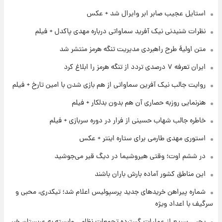
۱ روز پیش
استایل عجیب صابر ابر وایرال شد + عکس
قیمت طلا و سکه امروز پنجشنبه ۱۵ مرداد ۱۴۰۵
نظرات شنیدنی نیک آفرید سماواتی درباره مهدی پاکدل + فیلم
متن اولیۀ طرح راهبردی مدیریت تنگه هرمز منتشر شد
۱ روز پیش
ایران تعرفه ۷ درصدی تردد از تنگه هرمز را ابلاغ کرد
شارژ جدید کالابرگ برای سه دهک؛ جزئیات اعلام
شد
روایت جالب نیک آفرین سماواتی از هم بازی شدن با امین تارخ + فیلم
هنرنمایی روزبه حصاری آن هم بدون بدلکار + فیلم
۱ روز پیش
شرایط تازه فروش اقساطی سایپا اعلام شد؛
خاطره جالب شهاب حسینی از فرار در دوره سربازی + فیلم
شاهین، کوییک، اطلس، سهند و ساینا با اقساط
بلندمدت + جدول
استوری مهدی طارمی برای ستاره اینتر + عکس
۱ روز پیش
در ششم اوت؛ وقتی هیروشیما در دیگ قیر می‌جوشید
سیگنال‌های جدید برای بازار طلا؛ پیش‌بینی
قیمت سکه و طلا فردا
این مناطق کشور آماده بارش باران باشند
شماره پیراهن خریدهای جدید پرسپولیس اعلام شد؛ تیکدری، محبی و
سرگیف با اعداد ویژه