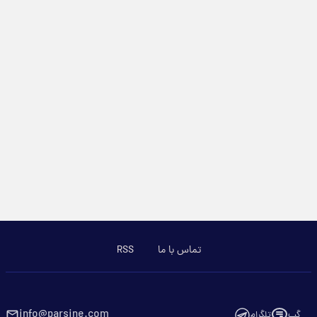
تماس با ما
RSS
info@parsine.com
گپ
تلگرام