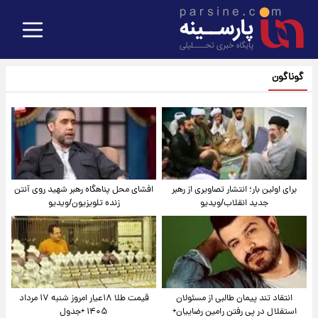
گوناگون
برای اولین بار؛ انتشار تصاویری از رهبر
افشای محل پناهگاه‌ رهبر شهید روی آنتن
جدید انقلاب/ویدیو
زنده تلویزیون/ویدیو
انتقاد تند پیمان طالبی از مسئولان
قیمت طلا ۱۸عیار امروز شنبه ۱۷ مرداد
استقلال در پی رفتن رامین رضاییان+
۱۴۰۵ +جدول