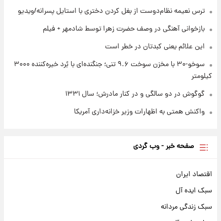
۱ روز پیش
تصاویر کمتر دیده‌شده از شهیدان حاجی‌زاده و
ترس نعیمه نظام‌دوست از بغل کردن دختری با استایل پسرانه/ویدیو
باقری؛ فرماندهان شهید هوافضای ایران
بازخوانی آهنگی در وصف حضرت زهرا توسط شادمهر + فیلم
این علائم یعنی کبدتان در خطر است
سوخو-۳۰ با مخزن سوخت ۹.۶ تنی؛ جنگنده‌ای با بُرد خیره‌کننده ۳۰۰۰
کیلومتر
گوگوش در دو سالگی و در کنار مادرش؛ سال ۱۳۳۱
واکنش همتی به اظهارات وزیر خزانه‌داری آمریکا
صفحه خبر - وب گردی
اقتصاد ایران
سبک ایده آل
سبک زندگی مردانه