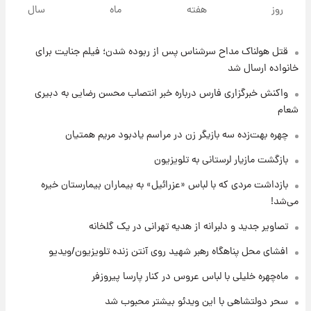
با قدرتمندترین و بادوام ترین تانک جهان آشنا
روز
هفته
ماه
سال
شوید+ فیلم
قتل هولناک مداح سرشناس پس از ربوده شدن؛ فیلم جنایت برای
۶ ساعت پیش
قیمت طلا ۱۸عیار امروز شنبه ۱۷ مرداد ۱۴۰۵
خانواده ارسال شد
+جدول
واکنش خبرگزاری فارس درباره خبر انتصاب محسن رضایی به دبیری
شعام
۶ ساعت پیش
قیمت محصولات ایران‌خودرو و سایپا امروز شنبه
چهره بهت‌زده سه بازیگر زن در مراسم یادبود مریم همتیان
۱۷ مرداد ۱۴۰۵
بازگشت مازیار لرستانی به تلویزیون
۲۰ ساعت پیش
بازداشت مردی که با لباس «عزرائیل» به بیماران بیمارستان خیره
یک پیش ‌بینی مهم برای قیمت دلار، طلا و سکه
می‌شد!
شنبه ۱۷ مرداد ۱۴۰۵
تصاویر جدید و دلبرانه از هدیه تهرانی در یک گلخانه
۲۰ ساعت پیش
افشای محل پناهگاه‌ رهبر شهید روی آنتن زنده تلویزیون/ویدیو
بازیکن به درد نخور استقلال با مقصد اروپا این
تیم را ترک کرد!
ماه‌چهره خلیلی با لباس عروس در کنار پارسا پیروزفر
سحر دولتشاهی با این ویدئو بیشتر محبوب شد