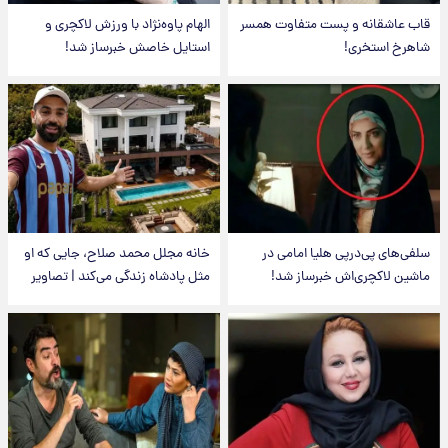
قاب عاشقانه و پست متفاوت همسر
الهام پاوه‌نژاد با ورزش لاکچری و
شاهرخ استخری!
استایل خاصش خبرساز شد!
سلفی‌های پی‌درپی هلیا امامی در
خانه مجلل محمد صلاح، جایی که او
ماشین لاکچری‌اش خبرساز شد!
مثل پادشاه زندگی می‌کند | تصاویر