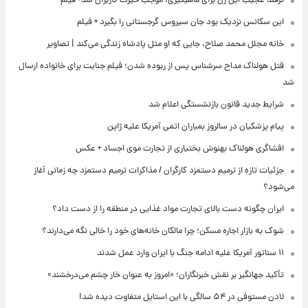
ترفند عجیب این زن برای ماهیگیری، موجب حیرت کاربران شد+ فیلم
این سکانس نزدیک بود جان سیروس گرجستانی را بگیرد + فیلم
خانه مجلل محمد صلاح، جایی که او مثل پادشاه زندگی می‌کند | تصاویر
قتل هولناک مداح سرشناس پس از ربوده شدن؛ فیلم جنایت برای خانواده ارسال
شد
شرایط جدید قانون بازنشستگی اعلام شد
پیام پزشکیان در سالروز بمباران اتمی آمریکا علیه ژاپن
افشاگری هولناک بهنوش بختیاری از تجارت موی اجساد + عکس
جزئیات تازه از ترمیم دستمزد کارگران / مذاکرات ترمیم دستمزد چه زمانی آغاز
می‌شود؟
ایران چگونه دست بالای تجارت مواد غذایی در منطقه را از دست داد؟
شوک به بازار اجاره مسکن؛ چرا مالکان خانه‌های خود را خالی نگه می‌دارند؟
۱۱ سناتور آمریکا علیه ادامه جنگ با ایران وارد عمل شدند
تأکید جهانگیر بر نقش خبرنگاران؛ «امروز به عنوان خار چشم می‌درخشند»
لادن مستوفی در ۵۴ سالگی با این استایل متفاوت دیده شد!