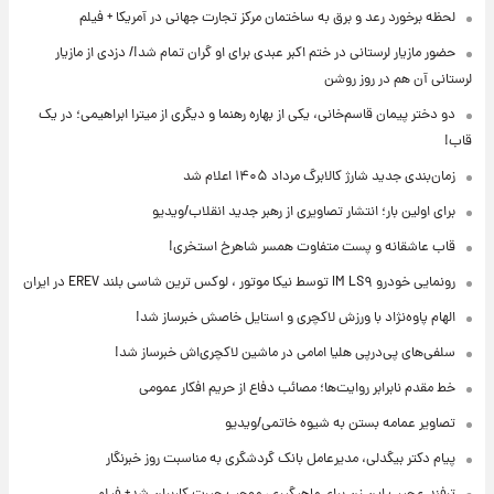
لحظه برخورد رعد و برق به ساختمان مرکز تجارت جهانی در آمریکا + فیلم
حضور مازیار لرستانی در ختم اکبر عبدی برای او گران تمام شد!/ دزدی از مازیار
لرستانی آن هم در روز روشن
دو دختر پیمان قاسم‌خانی، یکی از بهاره رهنما و دیگری از میترا ابراهیمی؛ در یک
قاب!
زمان‌بندی جدید شارژ کالابرگ مرداد ۱۴۰۵ اعلام شد
برای اولین بار؛ انتشار تصاویری از رهبر جدید انقلاب/ویدیو
قاب عاشقانه و پست متفاوت همسر شاهرخ استخری!
رونمایی خودرو IM LS۹ توسط نیکا موتور ، لوکس ترین شاسی بلند EREV در ایران
الهام پاوه‌نژاد با ورزش لاکچری و استایل خاصش خبرساز شد!
سلفی‌های پی‌درپی هلیا امامی در ماشین لاکچری‌اش خبرساز شد!
خط مقدم نابرابر روایت‌ها؛ مصائب دفاع از حریم افکار عمومی
تصاویر عمامه بستن به شیوه خاتمی/ویدیو
پیام دکتر بیگدلی، مدیرعامل بانک گردشگری به مناسبت روز خبرنگار