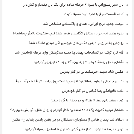
نان سیر رستورانی با پنیر؛ ۶ مرحله ساده برای یک نان پف‌دار و کش‌دار
کدام قسمت مرغ را نباید زیاد مصرف کرد؟
قیمت جدید برنج ایرانی، هندی و پاکستانی مشخص شد
بهاره رهنما این بار با استایل انگلیسی ظاهر شد؛ تیپ متفاوت بازیگر پرحاشیه!
بهنوش بختیاری با دیدن عکس‌های عروسی اکبر عبدی دلتنگ شد!
گام تازه ترکیه در تسلیحات پهپادی؛ بمب سنگرشکن وارد مرحله آزمایش شد
افشای محل پناهگاه‌ رهبر شهید روی آنتن زنده تلویزیون/ویدیو
عکس شاد سپند امیرسلیمانی در کنار پسرش
ادعای جنجالی درباره اینفانتینو؛ اتهام پرداخت پول به معشوقه با درآمد یوفا
قاب خانوادگی رضا کیانیان در کنار خواهرش
ثریا اسفندیاری بعد از طلاق و در دیدار با گروه بیتلز
هشدار درباره کمبود یک ماده معدنی؛ خطر آلزایمر و زوال عقل افزایش می‌یابد؟
انتقاد تند پیمان طالبی از مسئولان استقلال در پی رفتن رامین رضاییان+ عکس
ترس نعیمه نظام‌دوست از بغل کردن دختری با استایل پسرانه/ویدیو