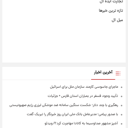
تجارت ایده آل
تازه ترین خبرها
مبل ال
آخرین اخبار
ماجرای جاسوسی کارمند سازمان ملل برای اسرائیل
تأیید وجود فسفر در بمباران استان فارس + جزئیات
رهگیری با چند دلار؛ شکست سنگین سامانه ضد موشکی لیزری رژیم صهیونیستی
با صدور پیامی؛ مدیرعامل بانک ملی ایران روز خبرنگار را تبریک گفت
آشپز مشهور صداوسیما به کانادا مهاجرت کرد؟/ ویدئو