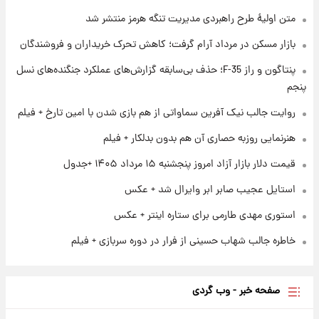
متن اولیۀ طرح راهبردی مدیریت تنگه هرمز منتشر شد
۱ روز پیش
بازار مسکن در مرداد آرام گرفت؛ کاهش تحرک خریداران و فروشندگان
فال قهوه روزانه پنجشنبه ۱۵ مرداد ماه ۱۴۰۵
پنتاگون و راز F-35؛ حذف بی‌سابقه گزارش‌های عملکرد جنگنده‌های نسل
پنجم
۱ روز پیش
فال روزانه واقعی پنجشنبه ۱۵ مرداد ۱۴۰۵
روایت جالب نیک آفرین سماواتی از هم بازی شدن با امین تارخ + فیلم
هنرنمایی روزبه حصاری آن هم بدون بدلکار + فیلم
قیمت دلار بازار آزاد امروز پنجشنبه ۱۵ مرداد ۱۴۰۵ +جدول
استایل عجیب صابر ابر وایرال شد + عکس
استوری مهدی طارمی برای ستاره اینتر + عکس
خاطره جالب شهاب حسینی از فرار در دوره سربازی + فیلم
صفحه خبر - وب گردی