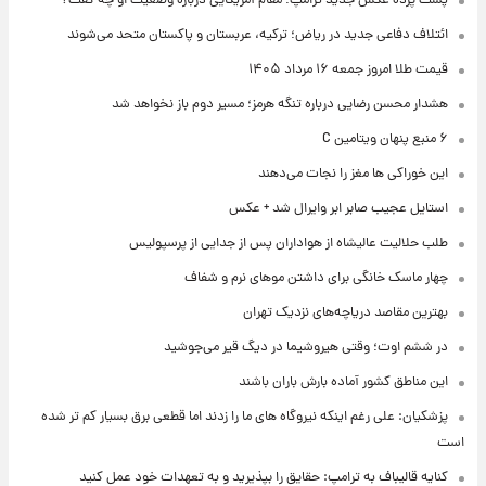
پشت پرده عکس جدید ترامپ؛ مقام آمریکایی درباره وضعیت او چه گفت؟
ائتلاف دفاعی جدید در ریاض؛ ترکیه، عربستان و پاکستان متحد می‌شوند
قیمت طلا امروز جمعه ۱۶ مرداد ۱۴۰۵
هشدار محسن رضایی درباره تنگه هرمز؛ مسیر دوم باز نخواهد شد
۶ منبع پنهان ویتامین C
این خوراکی ها مغز را نجات می‌دهند
استایل عجیب صابر ابر وایرال شد + عکس
طلب حلالیت عالیشاه از هواداران پس از جدایی از پرسپولیس
چهار ماسک خانگی برای داشتن موهای نرم و شفاف
بهترین مقاصد دریاچه‌های نزدیک تهران
در ششم اوت؛ وقتی هیروشیما در دیگ قیر می‌جوشید
این مناطق کشور آماده بارش باران باشند
پزشکیان: علی رغم اینکه نیروگاه های ما را زدند اما قطعی برق بسیار کم تر شده
است
کنایه قالیباف به ترامپ: حقایق را بپذیرید و به تعهدات خود عمل کنید