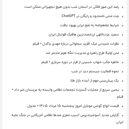
رصد این صور فلکی در آسمان شب بدون هیچ تجهیزاتی ممکن است
چت متنی نامحدود و رایگان در ChatGPT
شرایط تفاهم‌نامه به نفع ایران بهبود یافت
سعید عزت‌اللهی ارزشمندترین هافبک فوتبال ایران
نظرات شنیدنی نیک آفرید سماواتی درباره مهدی پاکدل + فیلم
متن اولیۀ طرح راهبردی مدیریت تنگه هرمز منتشر شد
خاطره جالب شهاب حسینی از فرار در دوره سربازی + فیلم
نحوه فعالیت سیستم دید در شب
یک پیش‌بینی مهم از آینده بازار طلا
یحیی سریع از عملیات گسترده تجمعات نظامی وابسته به عربستان خبر داد +
فیلم
قیمت انواع گوشی موبایل امروز پنجشنبه ۱۵ مرداد ۱۴۰۵ + جدول
گزارش جدید آسوشیتدپرس آسیب مغزی صدها نظامی آمریکایی در جنگ علیه
ایران