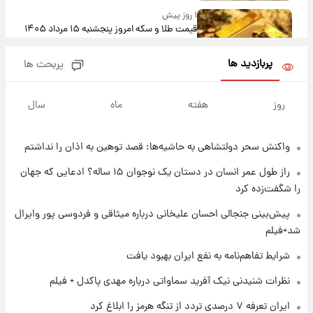
۱ روز پیش
قیمت طلا و سکه امروز پنجشنبه ۱۵ مرداد ۱۴۰۵
پربازدید ها
پربحث ها
۱ روز پیش
شارژ جدید کالابرگ برای سه دهک؛ جزئیات اعلام
روز
هفته
ماه
سال
شد
واکنش سحر دولتشاهی به حاشیه‌ها: قصد توهین به اذان را نداشتم
۱ روز پیش
شرایط تازه فروش اقساطی سایپا اعلام شد؛
راز طول عمر انسان در دستان یک نوجوان ۱۵ ساله؟ ادعایی که جهان
شاهین، کوییک، اطلس، سهند و ساینا با اقساط
را شگفت‌زده کرد
بلندمدت + جدول
۱ روز پیش
پیش‌بینی جنجالی احسان علیخانی درباره میثاقی و فردوسی پور وایرال
سیگنال‌های جدید برای بازار طلا؛ پیش‌بینی
شد+فیلم
قیمت سکه و طلا فردا
شرایط تفاهم‌نامه به نفع ایران بهبود یافت
۱ روز پیش
نظرات شنیدنی نیک آفرید سماواتی درباره مهدی پاکدل + فیلم
فال حافظ پنجشنبه ۱۵ مرداد ماه ۱۴۰۵
ایران تعرفه ۷ درصدی تردد از تنگه هرمز را ابلاغ کرد