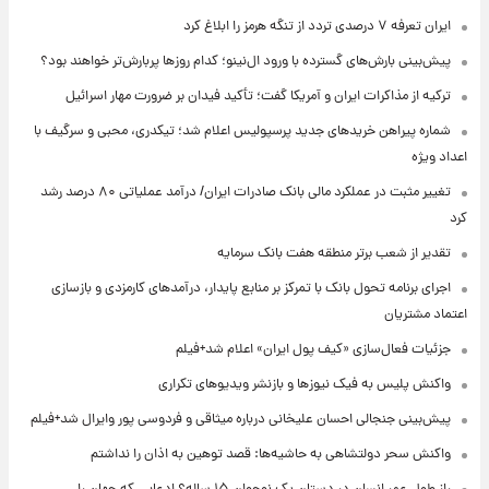
ایران تعرفه ۷ درصدی تردد از تنگه هرمز را ابلاغ کرد
پیش‌بینی بارش‌های گسترده با ورود ال‌نینو؛ کدام روزها پربارش‌تر خواهند بود؟
ترکیه از مذاکرات ایران و آمریکا گفت؛ تأکید فیدان بر ضرورت مهار اسرائیل
شماره پیراهن خریدهای جدید پرسپولیس اعلام شد؛ تیکدری، محبی و سرگیف با
اعداد ویژه
تغییر مثبت در عملکرد مالی بانک صادرات ایران/ درآمد عملیاتی ۸۰ درصد رشد
کرد
تقدیر از شعب برتر منطقه هفت بانک سرمایه
اجرای برنامه تحول بانک با تمرکز بر منابع پایدار، درآمدهای کارمزدی و بازسازی
اعتماد مشتریان
جزئیات فعال‌سازی «کیف پول ایران» اعلام شد+فیلم
واکنش پلیس به فیک نیوزها و بازنشر ویدیوهای تکراری
پیش‌بینی جنجالی احسان علیخانی درباره میثاقی و فردوسی پور وایرال شد+فیلم
واکنش سحر دولتشاهی به حاشیه‌ها: قصد توهین به اذان را نداشتم