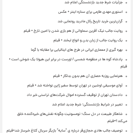
جزئیات شرط جدید بازنشستگی اعلام شد
استوری مهدی طارمی برای ستاره اینتر + عکس
گران‌ترین خرید تاریخ رئال مادرید رونمایی شد
روایت جالب نیک آفرین سماواتی از هم بازی شدن با امین تارخ + فیلم
یک روایت جالب از زبان بدن و انواع لبخند + فیلم
بهره گیری از معماری ایرانی در طرح های ایتالیایی برا مقابله با گرما
پادشاه کوه ها در منظومه شمسی / اورست در برابر این هیولا یک شوخی است +
فیلم
هنرنمایی روزبه حصاری آن هم بدون بدلکار + فیلم
آوای موسیقی اوشین در تهران توسط سفیر ژاپن نواخته شد + فیلم
دادستان تهران از توقیف گسترده اموال شرکت‌های تراستی خبر داد
تغییر در شرایط بازنشستگی؛ شرط جدید اعلام شد
شاهکار طبیعت در دل سنگ؛ تومسونیت چگونه نقش‌های خیره‌کننده خلق
می‌کند؟+فیلم
توصیف جالب هادی حجازی‌فر درباره ی "سایه" بازیگر سریال کلاغ خبرساز شد+فیلم