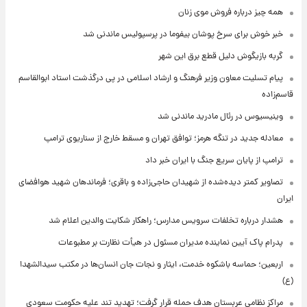
همه چیز درباره فروش موی زنان
خبر خوش برای سرخ پوشان بیفوما در پرسپولیس ماندنی شد
گربه بازیگوش دلیل قطع برق این شهر
پیام تسلیت معاون وزیر فرهنگ و ارشاد اسلامی در پی درگذشت استاد ابوالقاسم
قاسم‌زاده
وینیسیوس در رئال مادرید ماندنی شد
معادله جدید در تنگه هرمز؛ توافق تهران و مسقط خارج از سناریوی ترامپ
ترامپ از پایان سریع جنگ با ایران خبر داد
تصاویر کمتر دیده‌شده از شهیدان حاجی‌زاده و باقری؛ فرماندهان شهید هوافضای
ایران
هشدار درباره تخلفات سرویس مدارس؛ راهکار شکایت والدین اعلام شد
پدرام پاک آیین نماینده مدیران مسئول در هیأت نظارت بر مطبوعات
اربعین؛ حماسه باشکوه خدمت، ایثار و نجات جان انسان‌ها در مکتب سیدالشهدا
(ع)
مراکز نظامی عربستان هدف حمله قرار گرفت؛ تهدید تند علیه حکومت سعودی