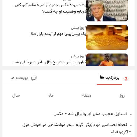
پشت پرده عکس جدید ترامپ؛ مقام آمریکایی
درباره وضعیت او چه گفت؟
۱ روز پیش
یک پیش‌بینی مهم از آینده بازار طلا
۱ روز پیش
گران‌ترین خرید تاریخ رئال مادرید رونمایی شد
پربازدید ها
پربحث ها
۱ روز پیش
پیش‌بینی بارش‌های گسترده با ورود ال‌نینو؛ کدام
روز
هفته
ماه
سال
روزها پربارش‌تر خواهند بود؟
استایل عجیب صابر ابر وایرال شد + عکس
۱ روز پیش
شماره پیراهن خریدهای جدید پرسپولیس اعلام
لحظه احساسی دو بازیگر؛ گریه سحر دولتشاهی در آغوش غزل
شد؛ تیکدری، محبی و سرگیف با اعداد ویژه
شاکری+فیلم