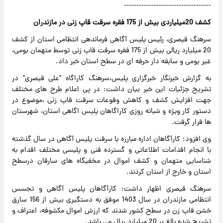
-----------------------------------
کشف 20میلیاردی بیش از 175 فقره سرقت قاپ زنی در مازندران
سرهنگ قیصری، رئیس پلیس آگاهی فرماندهی انتظامی استان از کشف
20 میلیارد ریالی بیش از 175 فقره سرقت قاپ زنی توسط متهمان بومی،
غیر بومی و سابقه دار حرفه ای در سطح استان خبر داد.
به گزارش خبرنگار خبرگزاری پلیس،سرهنگ کاراگاه "علی قیصری" در
تشریح جزئیات این خبر بیان داشت: در پی اعلام طرح های مختلف
جهت افزایش کشف و کاهش وقوعات سرقت قاپ زنی ،موضوع در
دستور کار ویژه و شبانه روزی کاراگاهان پلیس اگاهی استان، شهرستان
ها قرار گرفت.
وی افزود: کارآگاهان اداره مبارزه با سرقت پلیس آگاهی در سال گذشته
با انجام اقدامات اطلاعاتی و گسترده فنی و پلیسی مختلف اقدام به
شناسایی متهمان و کشف اموال در مخفیگاه های سارقان درسطح
استان و خارج از استان کردند.
سرهنگ قیصری اظهار داشت: کارآگاهان پلیس آگاهی و تجسس
انتظامی مازندران در سال 1403 موفق به دستگیری بیش از 156 سارق
خشن قاپ زن در سطح کشور شدند که ارزش اموال مکشوفه، اعتراف و
تشریح شده بالغ بر 20 میلیارد ریال می باشد.