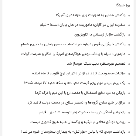
روز خبرنگار
واکنش همتی به اظهارات وزیر خزانه‌داری آمریکا
سفارت ایران در کازان: ماموریت در حال پایان است! + فیلم
بازگشت مازیار لرستانی به تلویزیون
واکنش خبرگزاری فارس درباره خبر انتصاب محسن رضایی به دبیری شعام
عابدینی: سپاه با پدافند بومی هواگردهای آمریکا را شکار و غنیمت گرفت
تصمیم غیرمنتظره دیپ‌سیک خبرساز شد
جزئیات محدودیت تردد در آزادراه تهران کرج قزوین تا ماه آینده
یک پیش ‌بینی مهم برای قیمت دلار، طلا و سکه شنبه ۱۷ مرداد ۱۴۰۵
بازیکن به درد نخور استقلال با مقصد اروپا این تیم را ترک کرد!
عراق بر خلع سلاح گروه‌ها و انحصار سلاح در دست دولت تاکید کرد
بازخوانی آهنگی در وصف حضرت زهرا توسط شادمهر + فیلم
ریاض: توافق دفاعی با ترکیه و پاکستان علیه هیچ کشوری نیست
بازداشت مردی که با لباس «عزرائیل» به بیماران بیمارستان خیره می‌شد!