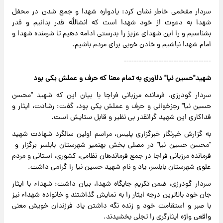
سردار مفخمی خاطر نشان کرد: یادواره شهدا و جمع شدن در محفل
شهدا به دعوت از خود شهدا است که انشالله قدر بدانیم و قدر
بشناسیم و را این شهدای عزیز را بدرستی ادامه دهیم تا شرمنده شهدا و
امام شهدا نباشیم و خادن خوبی برای مردم باشیم.
-----------------------------------
شهید"حسین نیا" دلاوری به تمام معنا که حرف و عملش یکی بود
سردار گودرزی، فرمانده مرزبانی فراجا با بیان این که شهید "محسن
حسین نیا" رجزخوانی و حرف و عملش یکی بود، گفت: رشادت، ایثار و
فداکاری این شهید گرانقدر بی نظیر و قابل ستایش است.
به گزارش خبرنگار خبرگزاری پلیس، مراسم اولین سالگرد شهادت شهید
"محسن حسین نیا" در مصلی بخش بهنمیر شهرستان بابلسر برگزار و
فرمانده مرزبانی فراجا در جمع فرماندهان نظامی، کشوری، استانی و مردم
علوی شهرستان بابلسر، یاد و نام شهید حسین نیا را گرامی داشت.
سردار گودرزی، ضمن تکریم جایگاه شهدا، بیان داشت: شهداء با ایثار
جان خود بالاترین درجه ایثار را به نمایش گذاشتند و خانواده شهداء نیز
با صبر و استقامت خود و زنده نگه داشتن یاد فرزندان خویش معنی
واقعی واژه ایثارگری را تجلی بخشیدند.