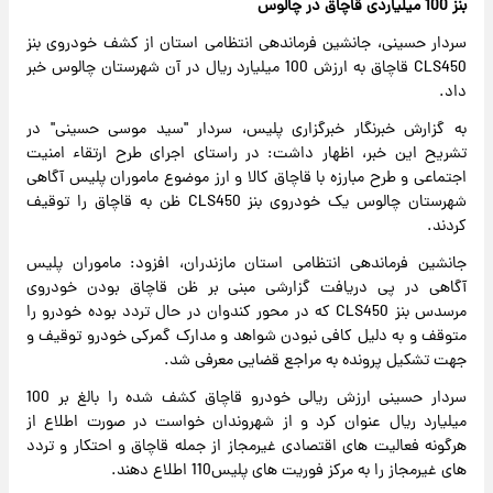
بنز 100 میلیاردی قاچاق در چالوس
سردار حسینی، جانشین فرماندهی انتظامی استان از کشف خودروی بنز
CLS450 قاچاق به ارزش 100 میلیارد ریال در آن شهرستان چالوس خبر
داد.
به گزارش خبرنگار خبرگزاری پلیس، سردار "سید موسی حسینی" در
تشریح این خبر، اظهار داشت: در راستای اجرای طرح ارتقاء امنیت
اجتماعی و طرح مبارزه با قاچاق کالا و ارز موضوع ماموران پلیس آگاهی
شهرستان چالوس یک خودروی بنز CLS450 ظن به قاچاق را توقیف
کردند.
جانشین فرماندهی انتظامی استان مازندران، افزود: ماموران پلیس
آگاهی در پی دریافت گزارشی مبنی بر ظن قاچاق بودن خودروی
مرسدس بنز CLS450 که در محور کندوان در حال تردد بوده خودرو را
متوقف و به دلیل کافی نبودن شواهد و مدارک گمرکی خودرو توقیف و
جهت تشکیل پرونده به مراجع قضایی معرفی شد.
سردار حسینی ارزش ریالی خودرو قاچاق کشف شده را بالغ بر 100
میلیارد ریال عنوان کرد و از شهروندان خواست در صورت اطلاع از
هرگونه فعالیت های اقتصادی غیرمجاز از جمله قاچاق و احتکار و تردد
های غیرمجاز را به مرکز فوریت های پلیس110 اطلاع دهند.