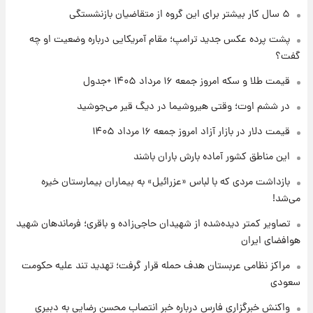
۱ روز پیش
۵ سال کار بیشتر برای این گروه از متقاضیان بازنشستگی
جزئیات فعال‌سازی «کیف پول ایران» اعلام
پشت پرده عکس جدید ترامپ؛ مقام آمریکایی درباره وضعیت او چه
شد+فیلم
گفت؟
۱ روز پیش
قیمت طلا و سکه امروز جمعه ۱۶ مرداد ۱۴۰۵ +جدول
تغییر تند قیمت محصولات ایران‌خودرو و سایپا
امروز پنجشنبه ۱۵ مرداد ۱۴۰۵ +جدول
در ششم اوت؛ وقتی هیروشیما در دیگ قیر می‌جوشید
قیمت دلار در بازار آزاد امروز جمعه ۱۶ مرداد ۱۴۰۵
۱ روز پیش
این مناطق کشور آماده بارش باران باشند
قیمت طلا و سکه امروز پنجشنبه ۱۵ مرداد ۱۴۰۵
بازداشت مردی که با لباس «عزرائیل» به بیماران بیمارستان خیره
می‌شد!
۱ روز پیش
شارژ جدید کالابرگ برای سه دهک؛ جزئیات اعلام
تصاویر کمتر دیده‌شده از شهیدان حاجی‌زاده و باقری؛ فرماندهان شهید
شد
هوافضای ایران
مراکز نظامی عربستان هدف حمله قرار گرفت؛ تهدید تند علیه حکومت
سعودی
واکنش خبرگزاری فارس درباره خبر انتصاب محسن رضایی به دبیری