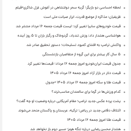
لحظه احساسی دو بازیگر؛ گریه سحر دولتشاهی در آغوش غزل شاکری+فیلم
ظریفیان: مذاکره از موضع قدرت، ابزار صیانت ملی است
قیمت خودروهای سایپا تغییر کرد؛ لیست قیمت جمعه ۱۶ مرداد منتشر شد
هواشناسی هشدار داد: وزش تندباد، گردوخاک و رگبار باران تا ۵ روز آینده
واکنش ترامپ به افشای کمبود تسلیحات؛ دستور تحقیق صادر شد
۵ سال کار بیشتر برای این گروه از متقاضیان بازنشستگی
جدول قیمت ایران‌خودرو امروز جمعه ۱۶ مرداد؛ قیمت‌ها تغییر کرد
قیمت دلار در بازار آزاد امروز جمعه ۱۶ مرداد ۱۴۰۵
قیمت طلا و سکه امروز جمعه ۱۶ مرداد ۱۴۰۵ +جدول
کدام ورزش‌ها در گرما برای سالمندان مناسب‌ترند؟
پشت پرده عکس جدید ترامپ؛ مقام آمریکایی درباره وضعیت او چه گفت؟
ائتلاف دفاعی جدید در ریاض؛ ترکیه، عربستان و پاکستان متحد می‌شوند
قیمت طلا امروز جمعه ۱۶ مرداد ۱۴۰۵
هشدار محسن رضایی درباره تنگه هرمز؛ مسیر دوم باز نخواهد شد