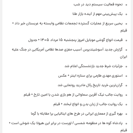
نحوه فعالیت سیستم دید در شب
یک پیش‌بینی مهم از آینده بازار طلا
یحیی سریع از عملیات گسترده تجمعات نظامی وابسته به عربستان خبر داد +
فیلم
قیمت انواع گوشی موبایل امروز پنجشنبه ۱۵ مرداد ۱۴۰۵ + جدول
گزارش جدید آسوشیتدپرس آسیب مغزی صدها نظامی آمریکایی در جنگ علیه
ایران
جزئیات شرط جدید بازنشستگی اعلام شد
استوری مهدی طارمی برای ستاره اینتر + عکس
گران‌ترین خرید تاریخ رئال مادرید رونمایی شد
روایت جالب نیک آفرین سماواتی از هم بازی شدن با امین تارخ + فیلم
یک روایت جالب از زبان بدن و انواع لبخند + فیلم
بهره گیری از معماری ایرانی در طرح های ایتالیایی برا مقابله با گرما
پادشاه کوه ها در منظومه شمسی / اورست در برابر این هیولا یک شوخی است +
فیلم