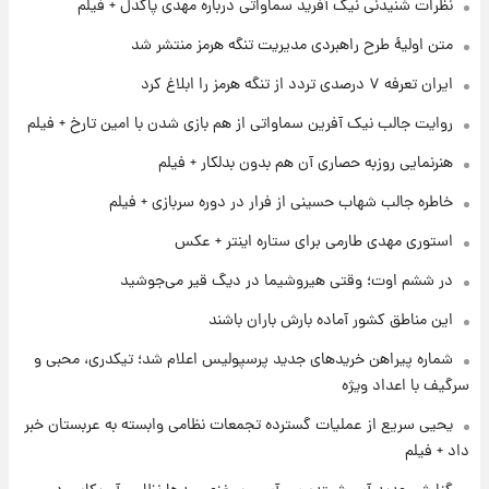
نظرات شنیدنی نیک آفرید سماواتی درباره مهدی پاکدل + فیلم
متن اولیۀ طرح راهبردی مدیریت تنگه هرمز منتشر شد
۱ روز پیش
ایران تعرفه ۷ درصدی تردد از تنگه هرمز را ابلاغ کرد
شارژ جدید کالابرگ برای سه دهک؛ جزئیات اعلام
شد
روایت جالب نیک آفرین سماواتی از هم بازی شدن با امین تارخ + فیلم
هنرنمایی روزبه حصاری آن هم بدون بدلکار + فیلم
۱ روز پیش
شرایط تازه فروش اقساطی سایپا اعلام شد؛
خاطره جالب شهاب حسینی از فرار در دوره سربازی + فیلم
شاهین، کوییک، اطلس، سهند و ساینا با اقساط
بلندمدت + جدول
استوری مهدی طارمی برای ستاره اینتر + عکس
۱ روز پیش
در ششم اوت؛ وقتی هیروشیما در دیگ قیر می‌جوشید
سیگنال‌های جدید برای بازار طلا؛ پیش‌بینی
قیمت سکه و طلا فردا
این مناطق کشور آماده بارش باران باشند
شماره پیراهن خریدهای جدید پرسپولیس اعلام شد؛ تیکدری، محبی و
سرگیف با اعداد ویژه
یحیی سریع از عملیات گسترده تجمعات نظامی وابسته به عربستان خبر
داد + فیلم