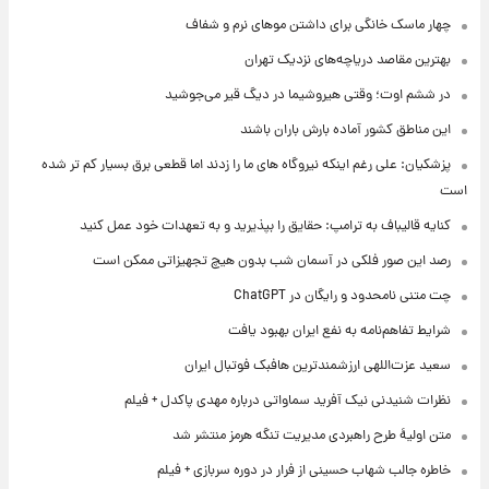
چهار ماسک خانگی برای داشتن موهای نرم و شفاف
بهترین مقاصد دریاچه‌های نزدیک تهران
در ششم اوت؛ وقتی هیروشیما در دیگ قیر می‌جوشید
این مناطق کشور آماده بارش باران باشند
پزشکیان: علی رغم اینکه نیروگاه های ما را زدند اما قطعی برق بسیار کم تر شده
است
کنایه قالیباف به ترامپ: حقایق را بپذیرید و به تعهدات خود عمل کنید
رصد این صور فلکی در آسمان شب بدون هیچ تجهیزاتی ممکن است
چت متنی نامحدود و رایگان در ChatGPT
شرایط تفاهم‌نامه به نفع ایران بهبود یافت
سعید عزت‌اللهی ارزشمندترین هافبک فوتبال ایران
نظرات شنیدنی نیک آفرید سماواتی درباره مهدی پاکدل + فیلم
متن اولیۀ طرح راهبردی مدیریت تنگه هرمز منتشر شد
خاطره جالب شهاب حسینی از فرار در دوره سربازی + فیلم