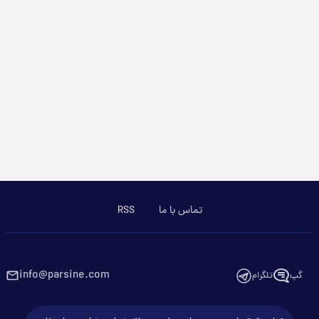
تماس با ما
RSS
info@parsine.com
گپ
تلگرام