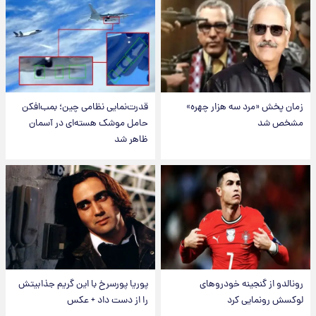
زمان پخش «مرد سه هزار چهره»
قدرت‌نمایی نظامی چین؛ بمب‌افکن
مشخص شد
حامل موشک هسته‌ای در آسمان
ظاهر شد
رونالدو از گنجینه خودروهای
پوریا پورسرخ با این گریم جذابیتش
لوکسش رونمایی کرد
را از دست داد + عکس