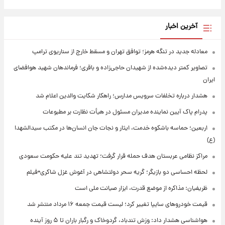
آخرین اخبار
معادله جدید در تنگه هرمز؛ توافق تهران و مسقط خارج از سناریوی ترامپ
تصاویر کمتر دیده‌شده از شهیدان حاجی‌زاده و باقری؛ فرماندهان شهید هوافضای
ایران
هشدار درباره تخلفات سرویس مدارس؛ راهکار شکایت والدین اعلام شد
پدرام پاک آیین نماینده مدیران مسئول در هیأت نظارت بر مطبوعات
اربعین؛ حماسه باشکوه خدمت، ایثار و نجات جان انسان‌ها در مکتب سیدالشهدا
(ع)
مراکز نظامی عربستان هدف حمله قرار گرفت؛ تهدید تند علیه حکومت سعودی
لحظه احساسی دو بازیگر؛ گریه سحر دولتشاهی در آغوش غزل شاکری+فیلم
ظریفیان: مذاکره از موضع قدرت، ابزار صیانت ملی است
قیمت خودروهای سایپا تغییر کرد؛ لیست قیمت جمعه ۱۶ مرداد منتشر شد
هواشناسی هشدار داد: وزش تندباد، گردوخاک و رگبار باران تا ۵ روز آینده