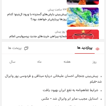
۲۳ ساعت پیش
پیش‌بینی بارش‌های گسترده با ورود ال‌نینو؛ کدام
روزها پربارش‌تر خواهند بود؟
۱ روز پیش
شماره پیراهن خریدهای جدید پرسپولیس اعلام
شد؛ تیکدری، محبی و سرگیف با اعداد ویژه
پربازدید ها
پربحث ها
۱ روز پیش
جزئیات فعال‌سازی «کیف پول ایران» اعلام
روز
هفته
ماه
سال
شد+فیلم
پیش‌بینی جنجالی احسان علیخانی درباره میثاقی و فردوسی پور وایرال
۱ روز پیش
تغییر تند قیمت محصولات ایران‌خودرو و سایپا
شد+فیلم
امروز پنجشنبه ۱۵ مرداد ۱۴۰۵ +جدول
شرایط تفاهم‌نامه به نفع ایران بهبود یافت
۱ روز پیش
استایل عجیب صابر ابر وایرال شد + عکس
قیمت طلا و سکه امروز پنجشنبه ۱۵ مرداد ۱۴۰۵