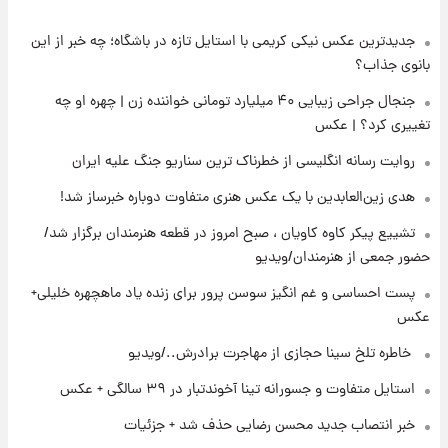
جدیدترین عکس نیکی کریمی با استایل تازه در باشگاه؛ چه خبر از این
۱۷ ساعت پیش
ارزش سهام عدالت برای امروز ۱۸ مرداد ۱۴۰۵ +
بانوی جذاب؟
جدول
جنجال جراحی زیبایی ۴۰ میلیارد تومانی خواننده زن | چهره او چه
تغییری کرد؟ | عکس
۱۵ ساعت پیش
تصاویر شگفت‌انگیز از اهرام باستانی سودان در
روایت رسانه انگلیسی از خطرناک ترین سناریو جنگ علیه ایران
دل صحرا + عکس
هدی زین‌العابدین با یک عکس هنری متفاوت دوباره خبرساز شد!
۱۸ ساعت پیش
تشییع پیکر کاوه کاویان ، صبح امروز در قطعه هنرمندان برگزار شد/
زمان برگزاری دربی ۱۰۷ اعلام شد؟
حضور جمعی از هنرمندان/ویدیو
پست احساسی و غم انگیز سوسن پرور برای زنده یاد ماهچهره خلیلی+
عکس
۱۹ ساعت پیش
خبر انتصاب جدید محسن رضایی حذف شد +
⁨ خاطره تلخ سینا حجازی از مهاجرت برادرش../ویدیو
جزئیات
استایل متفاوت و جسورانه تینا آخوندتبار در ۳۹ سالگی + عکس
۲۰ ساعت پیش
خبر انتصاب جدید محسن رضایی حذف شد + جزئیات
پست جدید محسن رضایی در شورای عالی امنیت