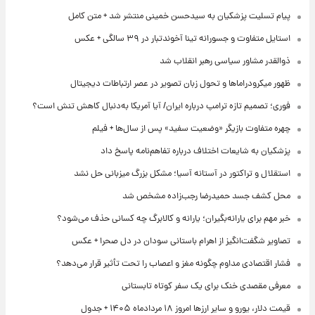
پیام تسلیت پزشکیان به سیدحسن خمینی منتشر شد + متن کامل
استایل متفاوت و جسورانه تینا آخوندتبار در ۳۹ سالگی + عکس
ذوالقدر مشاور سیاسی رهبر انقلاب شد
ظهور میکرودراماها و تحول زبان تصویر در عصر ارتباطات دیجیتال
فوری؛ تصمیم تازه ترامپ درباره ایران/ آیا آمریکا به‌دنبال کاهش تنش است؟
چهره متفاوت بازیگر «وضعیت سفید» پس از سال‌ها + فیلم
پزشکیان به شایعات اختلاف درباره تفاهم‌نامه پاسخ داد
استقلال و تراکتور در آستانه آسیا؛ مشکل بزرگ میزبانی حل نشد
محل کشف جسد حمیدرضا رجب‌زاده مشخص شد
خبر مهم برای یارانه‌بگیران؛ یارانه و کالابرگ چه کسانی حذف می‌شود؟
تصاویر شگفت‌انگیز از اهرام باستانی سودان در دل صحرا + عکس
فشار اقتصادی مداوم چگونه مغز و اعصاب را تحت تأثیر قرار می‌دهد؟
معرفی مقصدی خنک برای یک سفر کوتاه تابستانی
قیمت دلار، یورو و سایر ارزها امروز ۱۸ مردادماه ۱۴۰۵ + جدول