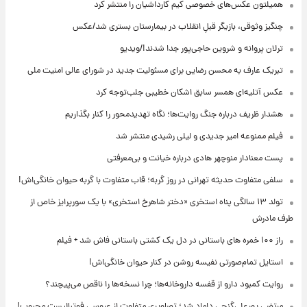
همیلتون عکس‌های خصوصی کیم‌ کارداشیان را منتشر کرد
چنگیز وثوقی، بازیگر قبلِ انقلاب در بیمارستان بستری شد/عکس
ترلان پروانه و شروین حاجی‌پور جدا شدند!/ویدیو
تبریک عارف به محسن رضایی برای مسئولیت جدید در شورای عالی امنیت ملی
عکس‌ آتلیه‌ای همسر سابق اشکان خطیبی جلب‌توجه کرد
هشدار ظریف درباره جنگ روایت‌ها؛ نگاه تهدیدمحور را کنار بگذاریم
فیلم ممنوعه امیر جدیدی و لیلی رشیدی منتشر شد
پست معنادار منوچهر هادی درباره خیانت و بی‌معرفتی
سلفی متفاوت حدیثه تهرانی در روز گربه؛ قاب متفاوت با گربه حیوان خانگی‌اش!
تولد ۱۳ سالگی پناه استخری «دختر شاهرخ استخری» با یک سورپرایز خاص از
طرف مادرش
راز ۱۰۰ خمره های باستانی در دل یک کشتی باستانی فاش شد + فیلم
استایل تمام‌صورتی نفیسه روشن در کنار حیوان خانگی‌اش!
روایت کمبود دارو از قفسه داروخانه‌ها؛ چرا نسخه‌ها را ناقص می‌پیچند؟
مرتضی پورعلی‌گنجی داماد شد؛ تصاویری متفاوت از عروسی فوتبالیست محبوب!