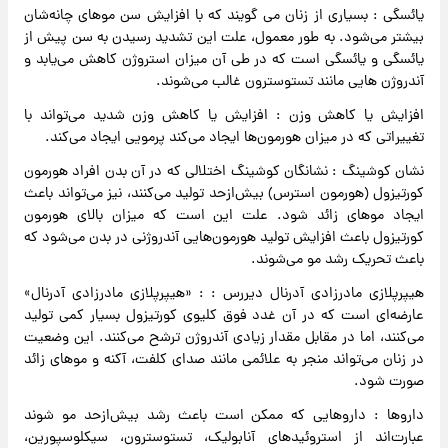
یائسگی : بسیاری از زنان می گویند که با افزایش سن موهای چانه‌شان
بیشتر می‌شود. به طور معمول، علت این تشدید رسیدن به سن پیش از
یائسگی و یائسگی است که در طی آن میزان استروژن کاهش می‌یابد و
آندروژن هایی مانند تستوسترون غالب می‌شوند.
افزایش یا کاهش وزن : افزایش یا کاهش وزن شدید می‌تواند با
تغییراتی که در میزان هورمون‌ها ایجاد می‌کند پرمویی ایجاد می‌کند.
نشان کوشینگ : نشانگان کوشینگ اختلالی که در آن بدن افراد هورمون
کورتیزول (هورمون استرس) بیش‌ازحد تولید می‌کنند، نیز می‌تواند باعث
ایجاد موهای زائد شود. علت این است که میزان بالای هورمون
کورتیزول باعث افزایش تولید هورمون‌هایی آندروژنی در بدن می‌شود که
باعث تحریک رشد مو می‌شوند.
هیپرپلازی مادرزادی آدرنال دیررس : : «هیپرپلازی مادرزادی آدرنال»
عارضه‌ای است که در آن غدد فوق کلیوی کورتیزول بسیار کمی تولید
می‌کنند، اما در مقابل مقدار زیادی آندروژن ترشح می‌کنند. این وضعیت
در زنان می‌تواند منجر به علائمی مانند صدای کلفت، آکنه و موهای زائد
صورت شود.
داروها : داروهایی که ممکن است باعث رشد بیش‌ازحد مو شوند
عبارت‌اند از استروئیدهای آنابولیک، تستوسترون، سیکلوسپورین،