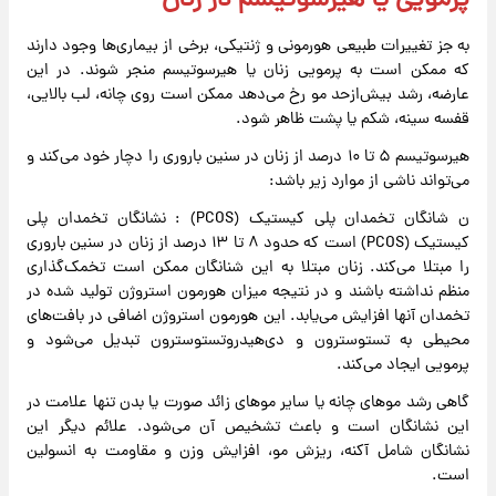
پرمویی یا هیرسوتیسم در زنان
به جز تغییرات طبیعی هورمونی و ژنتیکی، برخی از بیماری‌ها وجود دارند
که ممکن است به پرمویی زنان یا هیرسوتیسم منجر شوند. در این
عارضه، رشد بیش‌ازحد مو رخ می‌دهد ممکن است روی چانه، لب بالایی،
قفسه سینه، شکم یا پشت ظاهر شود.
هیرسوتیسم ۵ تا ۱۰ درصد از زنان در سنین باروری را دچار خود می‌کند و
می‌تواند ناشی از موارد زیر باشد:
ن شانگان تخمدان پلی کیستیک (PCOS) : نشانگان تخمدان پلی
کیستیک (PCOS) است که حدود ۸ تا ۱۳ درصد از زنان در سنین باروری
را مبتلا می‌کند. زنان مبتلا به این شنانگان ممکن است تخمک‌گذاری
منظم نداشته باشند و در نتیجه میزان هورمون استروژن تولید شده در
تخمدان آنها افزایش می‌یابد. این هورمون استروژن اضافی در بافت‌های
محیطی به تستوسترون و دی‌هیدروتستوسترون تبدیل می‌شود و
پرمویی ایجاد می‌کند.
گاهی رشد موهای چانه یا سایر موهای زائد صورت یا بدن تنها علامت در
این نشانگان است و باعث تشخیص آن می‌شود. علائم دیگر این
نشانگان شامل آکنه، ریزش مو، افزایش وزن و مقاومت به انسولین
است.