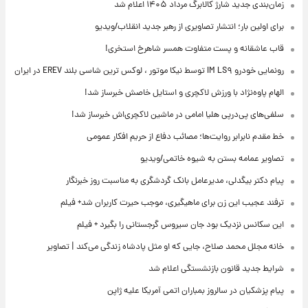
زمان‌بندی جدید شارژ کالابرگ مرداد ۱۴۰۵ اعلام شد
برای اولین بار؛ انتشار تصاویری از رهبر جدید انقلاب/ویدیو
قاب عاشقانه و پست متفاوت همسر شاهرخ استخری!
رونمایی خودرو IM LS۹ توسط نیکا موتور ، لوکس ترین شاسی بلند EREV در ایران
الهام پاوه‌نژاد با ورزش لاکچری و استایل خاصش خبرساز شد!
سلفی‌های پی‌درپی هلیا امامی در ماشین لاکچری‌اش خبرساز شد!
خط مقدم نابرابر روایت‌ها؛ مصائب دفاع از حریم افکار عمومی
تصاویر عمامه بستن به شیوه خاتمی/ویدیو
پیام دکتر بیگدلی، مدیرعامل بانک گردشگری به مناسبت روز خبرنگار
ترفند عجیب این زن برای ماهیگیری، موجب حیرت کاربران شد+ فیلم
این سکانس نزدیک بود جان سیروس گرجستانی را بگیرد + فیلم
خانه مجلل محمد صلاح، جایی که او مثل پادشاه زندگی می‌کند | تصاویر
شرایط جدید قانون بازنشستگی اعلام شد
پیام پزشکیان در سالروز بمباران اتمی آمریکا علیه ژاپن