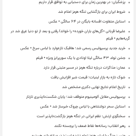
پزشکیان: در بهترین زمان برای دستیابی به توافق قرار داریم
شروط ایران برای بازگشایی تنگه هرمز اعلام شد
استایل متفاوت افسانه بایگان در ۶۴ سالگی + عکس
علیرضا قربانی «گل‌های باران خورده» را خواند/ رفتی و بعد از تو دنیا غرق شد در
گریه‌هایم + فیلم
خرید جدید پرسپولیس رسمی شد؛ هافبک تازه‌وارد با لباس سرخ + عکس
جشن تولد ۴۳ سالگی لیلا اوتادی با یک سورپرایز ویژه + فیلم
عمان: مذاکرات درباره تنگه هرمز در مسیر مثبتی قرار دارد
شوک تازه به بازار لبنیات؛ قیمت شیر افزایش یافت
تاریخ اعلام نتایج نهایی دکتری مشخص شد
پرسپولیس مقابل آلومینیوم متوقف شد؛ پایان شکست‌ناپذیری تارتار
استایل سحر دولتشاهی با لباس چروک خبرساز شد + عکس
سخنگوی ارتش: نظم ایرانی در تنگه هرمز بازگشت‌ناپذیر است
رهبر انقلاب: رسانه‌ها نقاط ضعف را برجسته نکنند
ونس: جنگ با ایران هنوز تمام نشده است؛ در میانه بازی هستیم