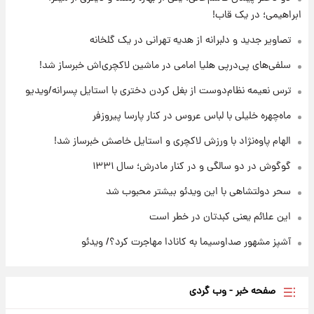
ابراهیمی؛ در یک قاب!
۱۳ ساعت پیش
تصاویر جدید و دلبرانه از هدیه تهرانی در یک گلخانه
قیمت طلا ۱۸عیار امروز شنبه ۱۷ مرداد ۱۴۰۵
+جدول
سلفی‌های پی‌درپی هلیا امامی در ماشین لاکچری‌اش خبرساز شد!
ترس نعیمه نظام‌دوست از بغل کردن دختری با استایل پسرانه/ویدیو
۱۴ ساعت پیش
قیمت محصولات ایران‌خودرو و سایپا امروز شنبه
ماه‌چهره خلیلی با لباس عروس در کنار پارسا پیروزفر
۱۷ مرداد ۱۴۰۵
الهام پاوه‌نژاد با ورزش لاکچری و استایل خاصش خبرساز شد!
گوگوش در دو سالگی و در کنار مادرش؛ سال ۱۳۳۱
سحر دولتشاهی با این ویدئو بیشتر محبوب شد
این علائم یعنی کبدتان در خطر است
آشپز مشهور صداوسیما به کانادا مهاجرت کرد؟/ ویدئو
صفحه خبر - وب گردی