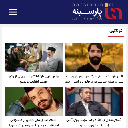
گوناگون
قتل هولناک مداح سرشناس پس از ربوده
برای اولین بار؛ انتشار تصاویری از رهبر
شدن؛ فیلم جنایت برای خانواده ارسال شد
جدید انقلاب/ویدیو
افشای محل پناهگاه‌ رهبر شهید روی آنتن
انتقاد تند پیمان طالبی از مسئولان
زنده تلویزیون/ویدیو
استقلال در پی رفتن رامین رضاییان+