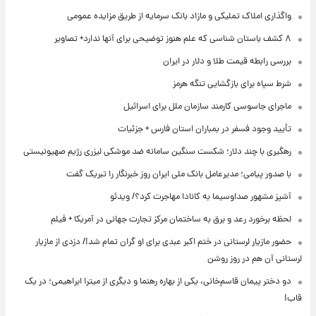
واگذاری املاک تملیکی و مازاد بانک سرمایه از طریق مزایده عمومی
۸ کشف باستان شناسی که علم هنوز توضیحی برای آنها ندارد+ تصاویر
بررسی رابطه قیمت طلا و دلار در ایران
شرط سپاه برای بازگشایی تنگه هرمز
ماجرای جاسوسی کارمند سازمان ملل برای اسرائیل
تأیید وجود فسفر در بمباران استان فارس + جزئیات
رهگیری با چند دلار؛ شکست سنگین سامانه ضد موشکی لیزری رژیم صهیونیستی
با صدور پیامی؛ مدیرعامل بانک ملی ایران روز خبرنگار را تبریک گفت
آشپز مشهور صداوسیما به کانادا مهاجرت کرد؟/ ویدئو
لحظه برخورد رعد و برق به ساختمان مرکز تجارت جهانی در آمریکا + فیلم
حضور مازیار لرستانی در ختم اکبر عبدی برای او گران تمام شد!/ دزدی از مازیار
لرستانی آن هم در روز روشن
دو دختر پیمان قاسم‌خانی، یکی از بهاره رهنما و دیگری از میترا ابراهیمی؛ در یک
قاب!