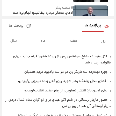
۱۱ ساعت پیش
ادعای جنجالی درباره اینفانتینو؛ اتهام پرداخت
پول به معشوقه با درآمد یوفا
پربازدید ها
پربحث ها
۱۲ ساعت پیش
هشدار درباره کمبود یک ماده معدنی؛ خطر
روز
هفته
ماه
سال
آلزایمر و زوال عقل افزایش می‌یابد؟
قتل هولناک مداح سرشناس پس از ربوده شدن؛ فیلم جنایت برای
۱۲ ساعت پیش
انتقاد تند پیمان طالبی از مسئولان استقلال در
خانواده ارسال شد
پی رفتن رامین رضاییان+ عکس
چهره بهت‌زده سه بازیگر زن در مراسم یادبود مریم همتیان
۱۲ ساعت پیش
افشای محل پناهگاه‌ رهبر شهید روی آنتن زنده تلویزیون/ویدیو
قیمت گوشت گوساله و گوسفند امروز شنبه ۱۷
برای اولین بار؛ انتشار تصاویری از رهبر جدید انقلاب/ویدیو
مرداد ۱۴۰۵ +جدول
حضور مازیار لرستانی در ختم اکبر عبدی برای او گران تمام شد!/ دزدی از
۱۳ ساعت پیش
مازیار لرستانی آن هم در روز روشن
با قدرتمندترین و بادوام ترین تانک جهان آشنا
شوید+ فیلم
دو دختر پیمان قاسم‌خانی، یکی از بهاره رهنما و دیگری از میترا