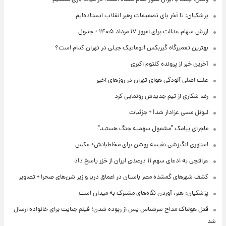
پزشکیان: تا آخر پای تصمیمات رهبر انقلاب ایستاده‌ایم
ارزش سهام عدالت برای امروز ۱۷ مرداد ۱۴۰۵ + جدول
بهترین تعمیرگاه گیربکس اتوماتیک جیلی در تهران کدام است؟
آخرین خبر از پرونده کلثوم اکبری
علت اصلی آلودگی هوای تهران در روزهای اخیر
رضا شکاری از تیم جدیدش رونمایی کرد
لیونل مسی عزادار شد! + جزئیات
ماجرای پیامک "مشمول سهمیه جنگ هستید"
استوری انگیزشی نفیسه روشن برای مخاطبانش+ عکس
عراقچی به ادعای سهم ۱۱ درصدی ایران از خزر پاسخ داد
کشف شهرهای گمشده مصر باستان در اعماق دریا و زیر شن‌های صحرا + تصاویر
پزشکیان: هنر، آوردن نگاه‌های مشترک به میدان است
قتل هولناک مداح سرشناس پس از ربوده شدن؛ فیلم جنایت برای خانواده ارسال
شد